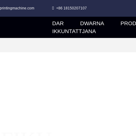
printingmachine.com
+86 18150207107
DAR
DWARNA
PROD
IKKUNTATTJANA