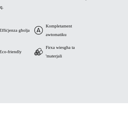
q.
Kompletament
Effiċjenza għolja
awtomatiku
Firxa wiesgħa ta
Eco-friendly
'materjali