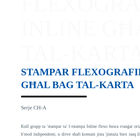
FLEXOGRA
INLINE GĦ
TAL-KART
STAMPAR FLEXOGRAFI
GĦAL BAG TAL-KARTA
Serje CH-A
Kull grupp ta 'stampar ta' l-istampa Inline flexo huwa rranġat ori
b'mod indipendenti, u drive shaft komuni jista 'jintuża biex isuq i