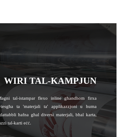
WIRI TAL-KAMPJUN
agni tal-istampar flexo inline għandhom firxa
iesgħa ta 'materjali ta' applikazzjoni u huma
dattabbli ħafna għal diversi materjali, bħal karta,
azzi tal-karti eċċ.