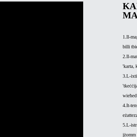
KA
MA
1.Il-ma
billi tb
2.Il-ma
'karta, 
3.L-ixt
'tkeċċi
wieħed
4.It-te
eżattez
5.L-ist
jżomm 