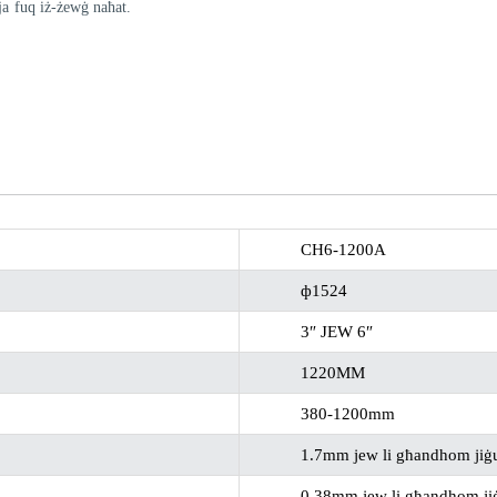
tja fuq iż-żewġ naħat.
CH6-1200A
ф1524
3″ JEW 6″
1220MM
380-1200mm
1.7mm jew li għandhom jiġu
0.38mm jew li għandhom jiġ