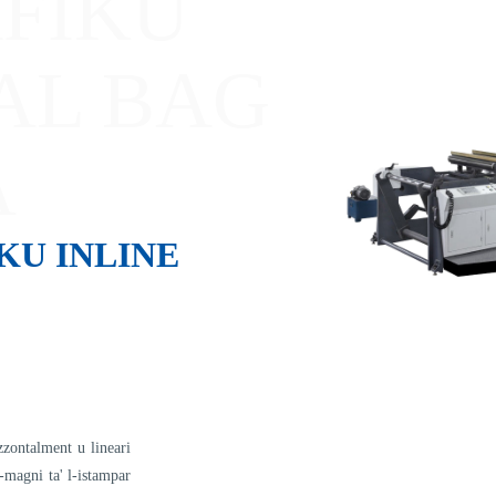
FIKU
AL BAG
A
KU INLINE
zzontalment u lineari
l-magni ta' l-istampar