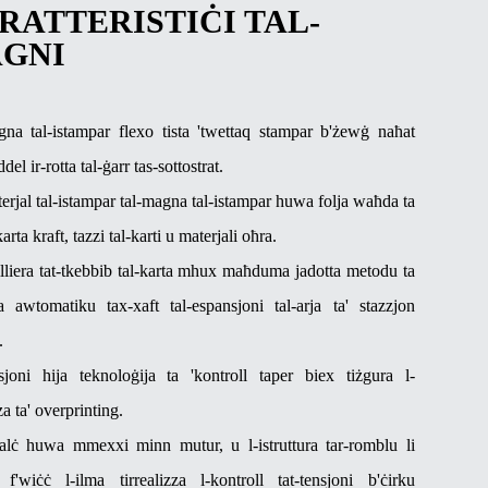
RATTERISTIĊI TAL-
GNI
gna tal-istampar flexo tista 'twettaq stampar b'żewġ naħat
iddel ir-rotta tal-ġarr tas-sottostrat.
terjal tal-istampar tal-magna tal-istampar huwa folja waħda ta
karta kraft, tazzi tal-karti u materjali oħra.
illiera tat-tkebbib tal-karta mhux maħduma jadotta metodu ta
ja awtomatiku tax-xaft tal-espansjoni tal-arja ta' stazzjon
.
nsjoni hija teknoloġija ta 'kontroll taper biex tiżgura l-
za ta' overprinting.
ralċ huwa mmexxi minn mutur, u l-istruttura tar-romblu li
f'wiċċ l-ilma tirrealizza l-kontroll tat-tensjoni b'ċirku