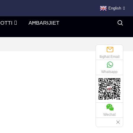
English
OTTI
AĦBARIJIET
Ibgħat Email
Whatsapp
Wechat