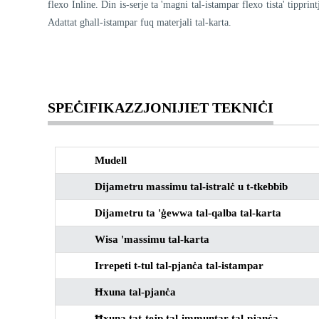
flexo Inline. Din is-serje ta 'magni tal-istampar flexo tista' tipprin
Adattat għall-istampar fuq materjali tal-karta.
SPEĊIFIKAZZJONIJIET TEKNIĊI
Mudell
Dijametru massimu tal-istralċ u t-tkebbib
Dijametru ta 'ġewwa tal-qalba tal-karta
Wisa 'massimu tal-karta
Irrepeti t-tul tal-pjanċa tal-istampar
Ħxuna tal-pjanċa
Ħxuna tat-tejp tal-immuntar tal-pjanċa