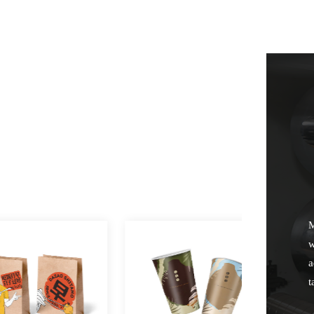
M
w
a
t